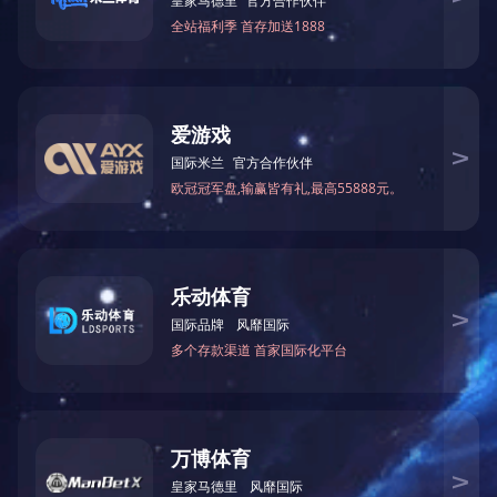
地 址：江苏省宿迁市经济开发区北区南化
联 系 人：万建龙
电 话：0527-84836100
内贸电话：邹 蕾 13921078098
邮 箱：
gxinyachem@aregp.com
,
jsxyche