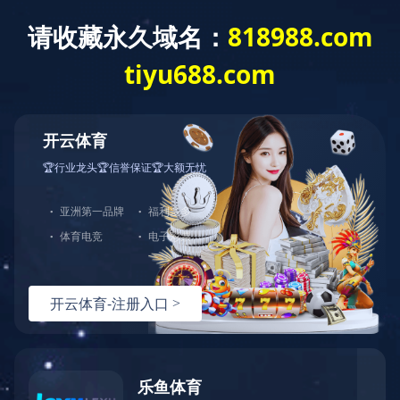
乐鱼官网首页入口
乐鱼官网乐鱼官网首页入口入口-乐鱼(
ENGLISH