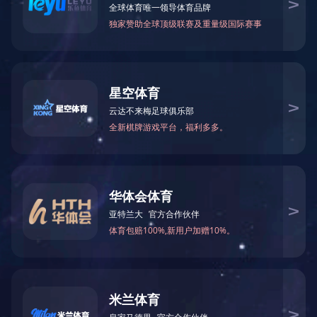
甲酰胺
N-甲基甲酰胺
75-12-7
123-39-7