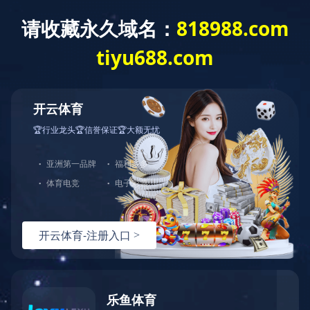
乐鱼官网首页入口
乐鱼官网乐鱼官网首页入口入口-乐鱼(
ENGLISH